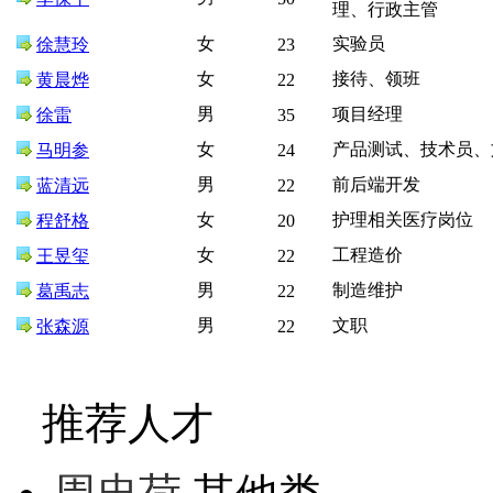
理、行政主管
女
实验员
徐慧玲
23
女
接待、领班
黄晨烨
22
男
项目经理
徐雷
35
女
产品测试、技术员、
马明参
24
男
前后端开发
蓝清远
22
女
护理相关医疗岗位
程舒格
20
女
工程造价
王昱玺
22
男
制造维护
葛禹志
22
男
文职
张森源
22
推荐人才