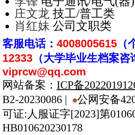
李锋
电子通讯/电气(器
庄文龙
技工/普工类
肖红妹
公司文职类
客
服电话：
4008005615
（
12333
（大学毕业生档案
咨
viprcw@qq.com
网站备案：
ICP备20220191
B2-20230086 |
公网安备4201
可证:人服证字[2023]第010
HB010620230178