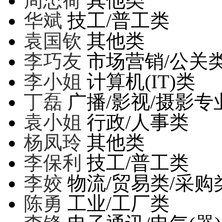
周忠荷
其他类
华斌
技工/普工类
袁国钦
其他类
李巧友
市场营销/公关
李小姐
计算机(IT)类
丁磊
广播/影视/摄影专
袁小姐
行政/人事类
杨凤玲
其他类
李保利
技工/普工类
李姣
物流/贸易类/采购
陈勇
工业/工厂类