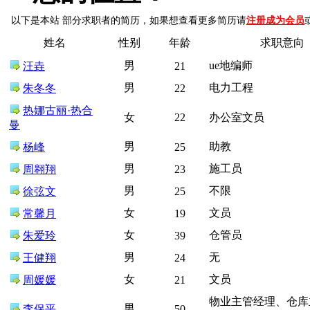
以下是本站 部分求职者的简历，如果想查看更多简历请
注册成为会员
姓名
性别
年龄
求职意向
男
ue地编师
汪垚
21
男
电力工程
朱冬冬
22
热娜古丽·热合
女
22
办公室文员
曼
男
助教
杨峰
25
男
施工员
周翱翔
23
男
不限
徐弦文
25
女
文员
常馨月
19
女
仓管员
朱爱玲
39
男
无
王健翔
24
女
文员
周媛媛
21
物业主管经理、仓库
男
李保平
50